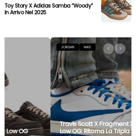
Toy Story X Adidas Samba “Woody”
In Arrivo Nel 2025
JORDAN
NIKE
Travis Scott X Fragment X Air Jordan 1
Low OG: Ritorna La Tripla