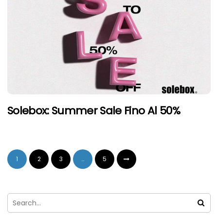
Solebox: Summer Sale Fino Al 50%
1
2
3
…
5