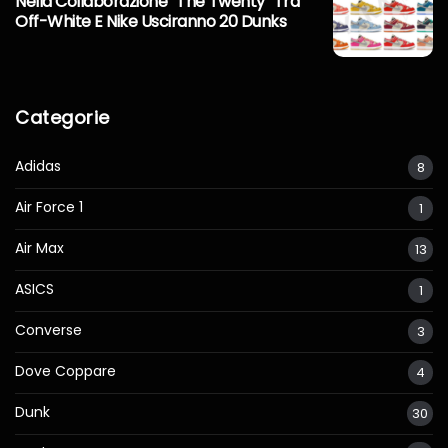
Nella Collaborazione “The Twenty” Tra
Off-White E Nike Usciranno 20 Dunks
Categorie
Adidas
8
Air Force 1
1
Air Max
13
ASICS
1
Converse
3
Dove Coppare
4
Dunk
30