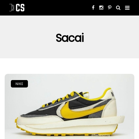
Sacai
NIKE