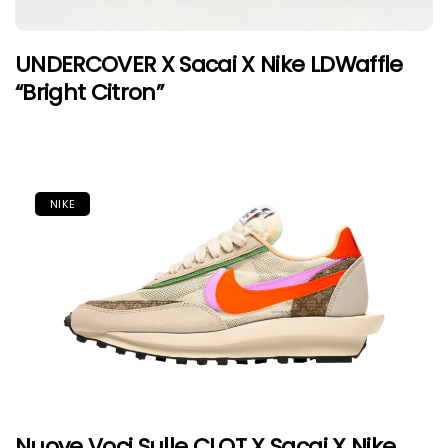
UNDERCOVER X Sacai X Nike LDWaffle
“Bright Citron”
NIKE
Nuove Voci Sulle CLOT X Sacai X Nike