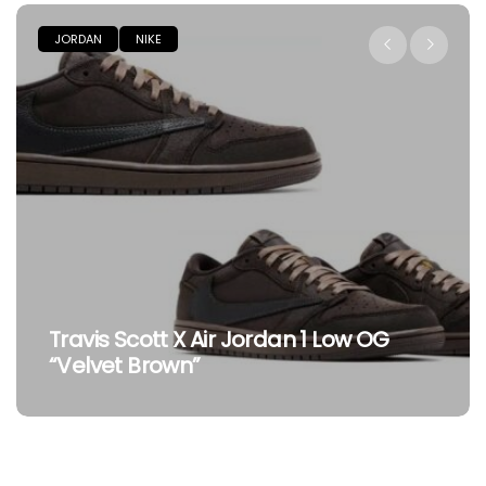
JORDAN
NIKE
Travis Scott X Air Jordan 1 Low OG
“Velvet Brown”