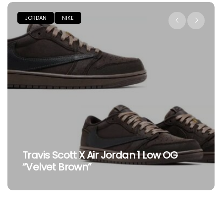
JORDAN
NIKE
Travis Scott X Fragment X 
n 1 Low OG
Low OG: Ritorna La Tripla
Collaborazione