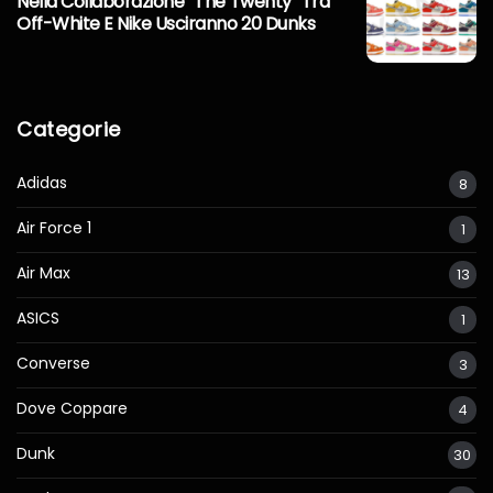
Nella Collaborazione “The Twenty” Tra
Off-White E Nike Usciranno 20 Dunks
Categorie
Adidas
8
Air Force 1
1
Air Max
13
ASICS
1
Converse
3
Dove Coppare
4
Dunk
30