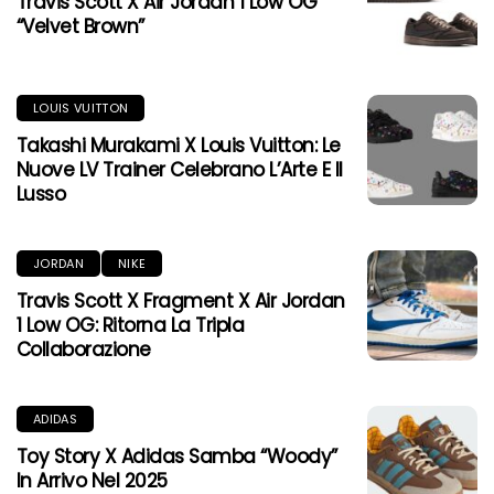
Travis Scott X Air Jordan 1 Low OG
“Velvet Brown”
LOUIS VUITTON
Takashi Murakami X Louis Vuitton: Le
Nuove LV Trainer Celebrano L’Arte E Il
Lusso
JORDAN
NIKE
Travis Scott X Fragment X Air Jordan
1 Low OG: Ritorna La Tripla
Collaborazione
ADIDAS
Toy Story X Adidas Samba “Woody”
In Arrivo Nel 2025