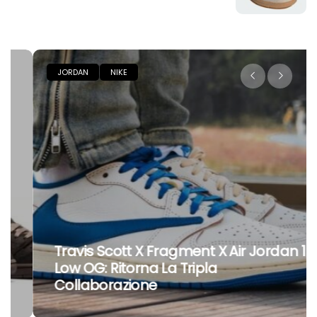
JORDAN
NIKE
Travis Scott X Fragment X Air Jordan 1
Low OG: Ritorna La Tripla
Collaborazione