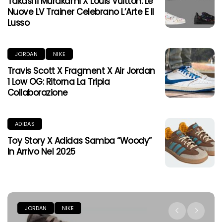
Takashi Murakami X Louis Vuitton: Le
Nuove LV Trainer Celebrano L’Arte E Il
Lusso
JORDAN
NIKE
Travis Scott X Fragment X Air Jordan
1 Low OG: Ritorna La Tripla
Collaborazione
ADIDAS
Toy Story X Adidas Samba “Woody”
In Arrivo Nel 2025
JORDAN
NIKE