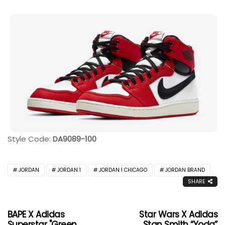
Style Code:
DA9089-100
JORDAN
JORDAN 1
JORDAN 1 CHICAGO
JORDAN BRAND
SHARE
BAPE X Adidas
Star Wars X Adidas
Superstar "Green
Stan Smith “Yoda”