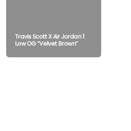
Travis 
Travis Scott X Air Jordan 1
Air Jor
Low OG “Velvet Brown”
La Trip