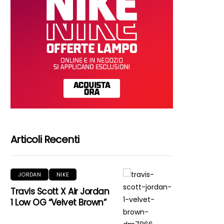
Articoli Recenti
JORDAN
NIKE
Travis Scott X Air Jordan
1 Low OG “Velvet Brown”