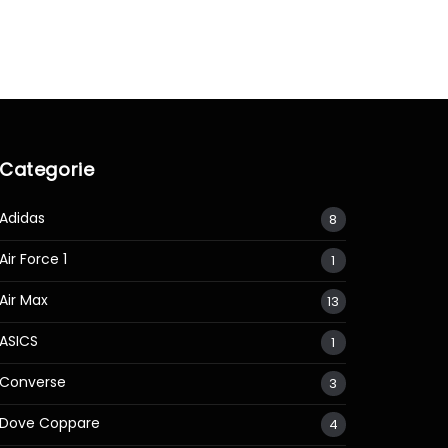
Categorie
Adidas
8
Air Force 1
1
Air Max
13
ASICS
1
Converse
3
Dove Coppare
4