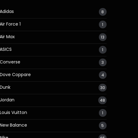
Adidas
8
Air Force 1
1
Air Max
13
ASICS
1
Converse
3
Dove Coppare
4
Dunk
30
Jordan
48
Louis Vuitton
1
New Balance
5
Nike