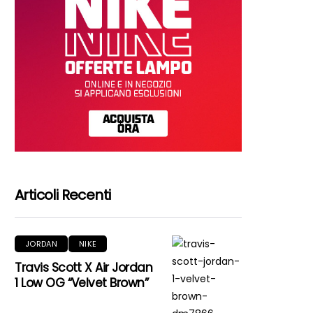
Articoli Recenti
JORDAN
NIKE
Travis Scott X Air Jordan
1 Low OG “Velvet Brown”