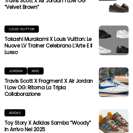
Travis Scott X Air Jordan 1 Low OG
“Velvet Brown”
LOUIS VUITTON
Takashi Murakami X Louis Vuitton: Le
Nuove LV Trainer Celebrano L’Arte E Il
Lusso
JORDAN
NIKE
Travis Scott X Fragment X Air Jordan
1 Low OG: Ritorna La Tripla
Collaborazione
ADIDAS
Toy Story X Adidas Samba “Woody”
In Arrivo Nel 2025