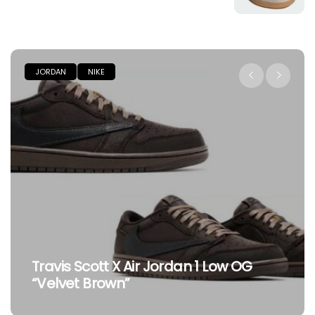
JORDAN
NIKE
Travis Scott X Air Jordan 1 Low OG
“Velvet Brown”