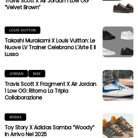
Travis Scott X Air Jordan 1 Low OG
“Velvet Brown”
LOUIS VUITTON
Takashi Murakami X Louis Vuitton: Le
Nuove LV Trainer Celebrano L’Arte E Il
Lusso
JORDAN
NIKE
Travis Scott X Fragment X Air Jordan
1 Low OG: Ritorna La Tripla
Collaborazione
ADIDAS
Toy Story X Adidas Samba “Woody”
In Arrivo Nel 2025