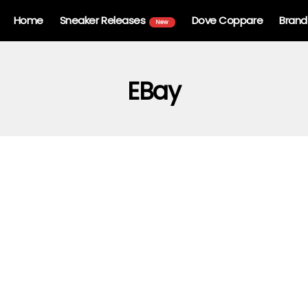
Home
Sneaker Releases
Dove Coppare
Brand
New
EBay
no