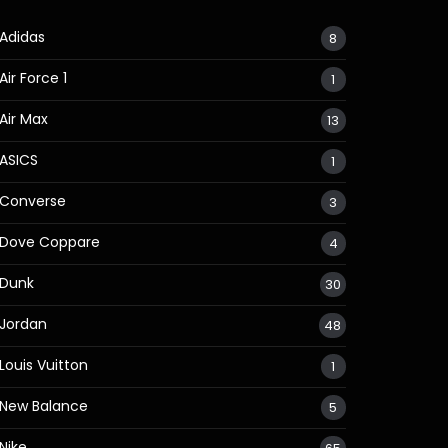
Adidas
8
Air Force 1
1
Air Max
13
ASICS
1
Converse
3
Dove Coppare
4
Dunk
30
Jordan
48
Louis Vuitton
1
New Balance
5
Nike