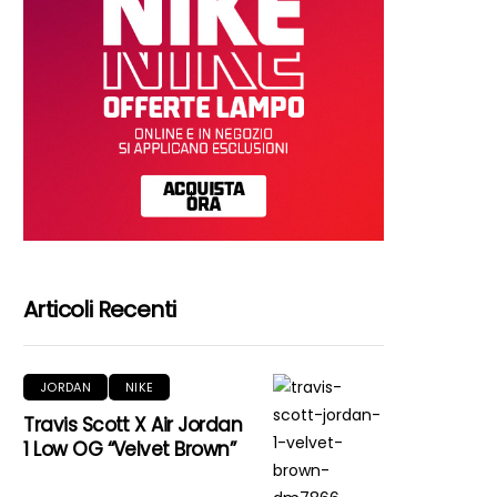
Articoli Recenti
JORDAN
NIKE
Travis Scott X Air Jordan
1 Low OG “Velvet Brown”