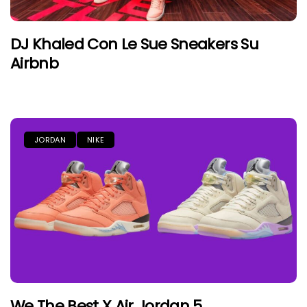
DJ Khaled Con Le Sue Sneakers Su
Airbnb
JORDAN
NIKE
We The Best X Air Jordan 5