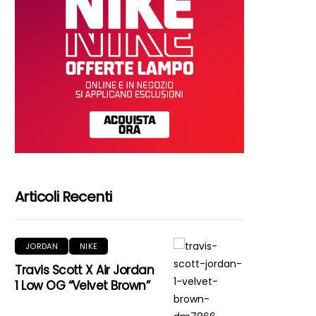
Articoli Recenti
JORDAN
NIKE
Travis Scott X Air Jordan
1 Low OG “Velvet Brown”