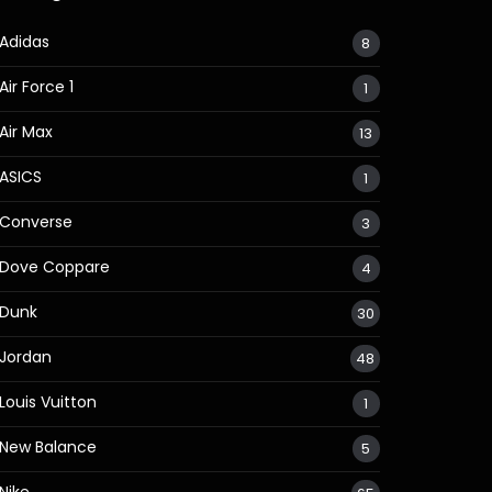
Adidas
8
Air Force 1
1
Air Max
13
ASICS
1
Converse
3
Dove Coppare
4
Dunk
30
Jordan
48
Louis Vuitton
1
New Balance
5
Nike