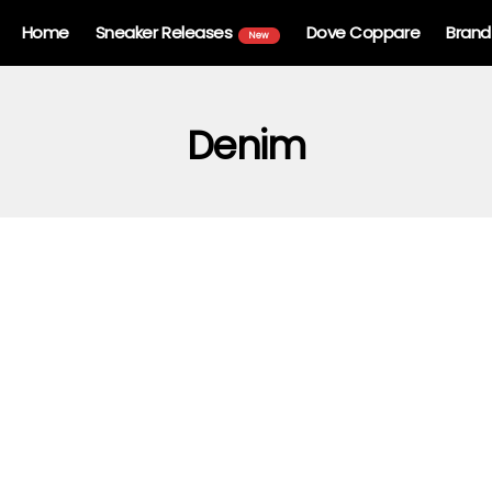
Home
Sneaker Releases
Dove Coppare
Brand
New
Denim
n