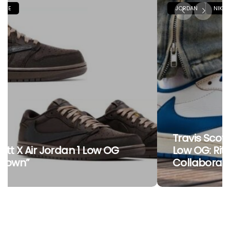
JORDAN
NIKE
Travis Scott X Fragment X Air Jordan 1
Low OG: Ritorna La Tripla
Collaborazione