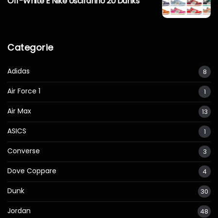
Off-White E Nike Usciranno 20 Dunks
Categorie
Adidas
8
Air Force 1
1
Air Max
13
ASICS
1
Converse
3
Dove Coppare
4
Dunk
30
Jordan
48