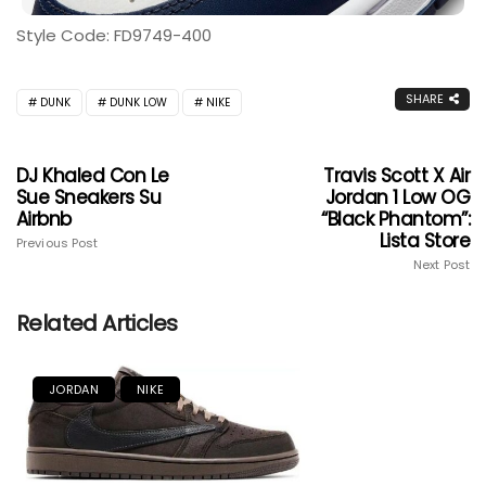
Style Code: FD9749-400
SHARE
DUNK
DUNK LOW
NIKE
DJ Khaled Con Le
Travis Scott X Air
Sue Sneakers Su
Jordan 1 Low OG
Airbnb
“Black Phantom”:
Lista Store
Previous Post
Next Post
Related Articles
JORDAN
NIKE