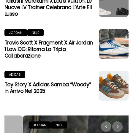
Takashi Murakami X Louis Vuitton: Le
Nuove LV Trainer Celebrano L’Arte E Il
Lusso
JORDAN
NIKE
Travis Scott X Fragment X Air Jordan
1 Low OG: Ritorna La Tripla
Collaborazione
ADIDAS
Toy Story X Adidas Samba “Woody”
In Arrivo Nel 2025
JORDAN
NIKE