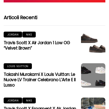
Articoli Recenti
JORDAN
NIKE
Travis Scott X Air Jordan 1 Low OG
“Velvet Brown”
LOUIS VUITTON
Takashi Murakami X Louis Vuitton: Le
Nuove LV Trainer Celebrano L’Arte E Il
Lusso
JORDAN
NIKE
Travis Scott X Fragment X Air Jordan