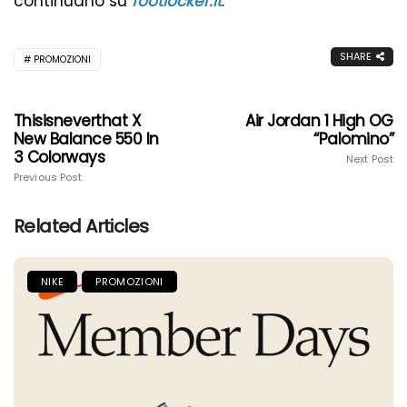
continuano su
footlocker.it
.
SHARE
PROMOZIONI
Thisisneverthat X
Air Jordan 1 High OG
New Balance 550 In
“Palomino”
3 Colorways
Next Post
Previous Post
Related Articles
NIKE
PROMOZIONI