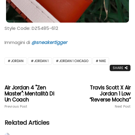
Style Code: DZ5485-612
Immagini di
@sneakertigger
JORDAN
JORDAN 1
JORDAN 1 CHICAGO
NIKE
SHARE
Air Jordan 4 "Zen
Travis Scott X Air
Master": Mentalità Di
Jordan 1 Low
Un Coach
“Reverse Mocha”
Previous Post
Next Post
Related Articles